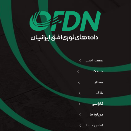
صفحه اصلی
یالینک
یستار
بلاگ
گارانتی
درباره ما
تماس با ما