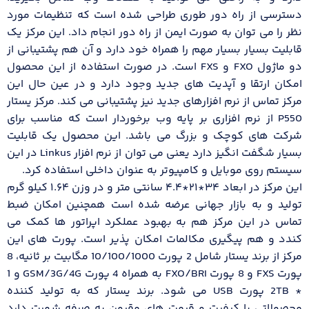
دسترسی از راه دور طوری طراحی شده است که تنظیمات مورد
نظر را می توان به صورت ایمن از راه دور انجام داد. این مرکز یک
قابلیت بسیار بسیار مهم را همراه خود دارد و آن هم پشتیبانی از
دو ماژول FXO و FXS است. در صورت استفاده از این محصول
امکان ارتقا و آپدیت های جدید وجود دارد و در عین حال این
مرکز تماس از نرم افزارهای جدید نیز پشتیبانی می کند. مرکز یستار
P550 از نرم افزاری بر پایه وب برخوردار است که مناسب برای
شرکت های کوچک و بزرگ می باشد. این محصول یک قابلیت
بسیار شگفت انگیز دارد یعنی می توان از نرم افزار Linkus در این
سیستم روی موبایل و کامپیوتر به عنوان داخلی استفاده کرد.
این مرکز در ابعاد ۳۴*۲۱*۴.۴ سانتی‌ متر و در وزن ۱.۶۴ کیلو گرم
تولید و به بازار جهانی عرضه شده است همچنین امکان ضبط
تماس در این مرکز هم به بهبود عملکرد اپراتور ها کمک می
کندد و هم پیگیری مکالمات امکان پذیر است. پورت های این
مرکز از برند یستار شامل 2 پورت 10/100/1000 مگابیت بر ثانیه، 8
پورت FXS و 8 پورت FXO/BRI به همراه 4 پورت GSM/3G/4G و 1
* 2TB پورت USB می شود. برند یستار که به تولید کننده
محصولاتی با کیفیت و قیمت های مقرون به صرفه شهرت دارد