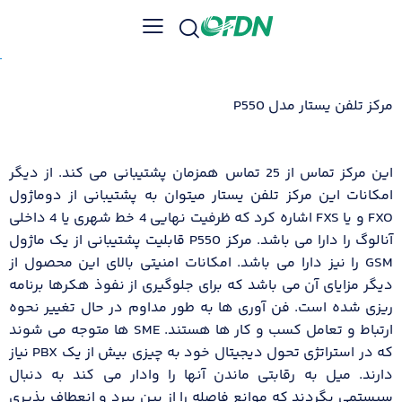
مرکز تلفن یستار مدل P550
این مرکز تماس از 25 تماس همزمان پشتیبانی می کند. از دیگر
امکانات این مرکز تلفن یستار میتوان به پشتیبانی از دوماژول
FXO و یا FXS اشاره کرد که ظرفیت نهایی 4 خط شهری یا 4 داخلی
آنالوگ را دارا می باشد. مرکز P550 قابلیت پشتیبانی از یک ماژول
GSM را نیز دارا می باشد. امکانات امنیتی بالای این محصول از
دیگر مزایای آن می باشد که برای جلوگیری از نفوذ هکرها برنامه
ریزی شده است. فن آوری ها به طور مداوم در حال تغییر نحوه
ارتباط و تعامل کسب و کار ها هستند. SME ها متوجه می شوند
که در استراتژی تحول دیجیتال خود به چیزی بیش از یک PBX نیاز
دارند. میل به رقابتی ماندن آنها را وادار می کند به دنبال
سیستمی بگردند که موانع فاصله را از بین ببرد و انعطاف پذیری