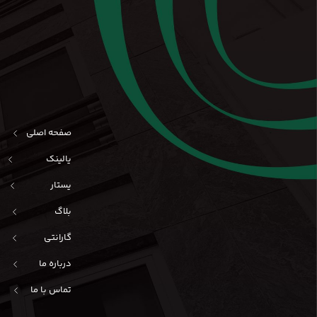
صفحه اصلی
یالینک
یستار
بلاگ
گارانتی
درباره ما
تماس با ما