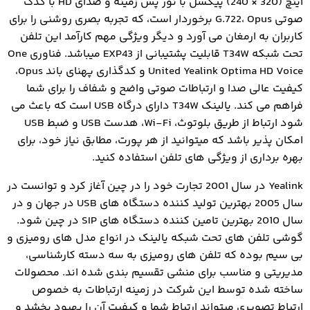
اینچ (320 × 240) پیکسل با نور پس زمینه و صدای HD با کدک
صوتی G.722، Opus برخوردار است، که تجربه بصری روشنی را برای
کاربران به ارمغان می آورد و دیگر ویژگی مهم کارآمد این تلفن
تحت شبکه T34W قابلیت پشتیبانی از EXP43 میباشد. فناوری One
United Yealink Optima HD Voice و کدگذاری پهنای باند Opus،
کیفیت عالی صدا و ارتباطات صوتی واضح و شفاف را برای شما
فراهم می کند. یالینک T34W دارای درگاه USB است که باعث می
شود ارتباط از طریق بلوتوث، Wi-Fi، هدست USB و ضبط USB
امکان پذیر باشد که میتوانید از هر پورت، مطابق نیاز خود، برای
بهره برداری از ویژگی های تلفن استفاده کنید.
Yealink در سال 2001 تجارت خود را در چین آغاز کرد و توانست در
سال 2005 بهترین تولید کننده دستگاه های USB در جهان و در
سال 2010 بهترین تامین کننده دستگاه های SIP در چین شود.
گوشی تلفن های تحت شبکه یالینک در انواع مدل های رومیزی و
بی سیم بوده که تلفن های رومیزی به سه دسته کارشناسی،
مدیریتی و مناسب برای منشی تقسیم بندی شده اند. محصولات
ساخته شده توسط این شرکت در زمینه ارتباطات به خصوص
ارتباط تصویری میتواند ارتباط شما و کیفیت آن را بهبود بخشد و