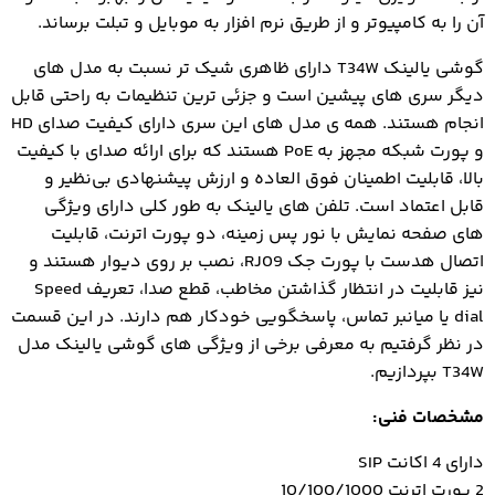
آن را به کامپیوتر و از طریق نرم افزار به موبایل و تبلت برساند.
گوشی یالینک T34W دارای ظاهری شیک تر نسبت به مدل های
دیگر سری های پیشین است و جزئی ترین تنظیمات به راحتی قابل
انجام هستند. همه ی مدل های این سری دارای کیفیت صدای HD
و پورت شبکه مجهز به PoE هستند که برای ارائه صدای با کیفیت
بالا، قابلیت اطمینان فوق‌ العاده و ارزش پیشنهادی بی‌نظیر و
قابل اعتماد است. تلفن های یالینک به طور کلی دارای ویژگی
های صفحه نمایش با نور پس زمینه، دو پورت اترنت، قابلیت
اتصال هدست با پورت جک RJ09، نصب بر روی دیوار هستند و
نیز قابلیت در انتظار گذاشتن مخاطب، قطع صدا، تعریف Speed
dial یا میانبر تماس، پاسخگویی خودکار هم دارند. در این قسمت
در نظر گرفتیم به معرفی برخی از ویژگی های گوشی یالینک مدل
T34W بپردازیم.
مشخصات فنی:
دارای 4 اکانت SIP
2 پورت اترنت 10/100/1000