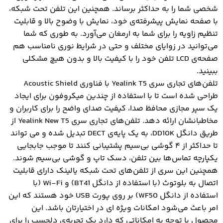
شخصی شما را به حداکثر برساند. همچنین این تلفن تحت شبکه،
با صفحه نمایش پیشرفته‌ی خود، نمایش با وضوح بالا و قابلیت
تنظیم زاویه را برای شما به ارمغان می‌آورد. به طوری که شما
می‌توانید در زوایای مختلف و حتی در شرایط نوری نامناسب هم
صفحه‌ی LCD تلفن خود را با کیفیت بالا و بدون هیچ مشکلی
ببینید.
تلفن‌های تجاری سری Yealink T5 با فناوری Acoustic Shield
طراحی شده است تا با استفاده از چندین میکروفون برای ایجاد
یک سپر مجازی محافظ صدا، کیفیت صدای واضح را برای کاربران و
مخاطبانشان ارائه دهد. تلفن‌های تجاری سری Yealink New T5 از
طریق دانگل DD10K، به یک پایه‌ی DECT تبدیل شده و می تواند
تا حداکثر از ۴ گوشی بی‌سیم پشتیبانی کنند تا موجب جابجایی
یکپارچه تماس‌ها بین تلفن، دسک تاپ و گوشی بی‌سیم شوند.
همچنین این سری از تلفن‌های تحت شبکه یالینک دارای قابلیت
اتصال به بلوتوث (با استفاده از دانگل BT41) و Wi-Fi (با
استفاده از دانگل WF50) بر روی پورت USB خود هستند که این
امر باعث می‌شود امکانات ویژه ای در اختیارتان باشد. این
محصول با توجه به امکاناتی که دارد یک تجربه‌ی دلچسب را برای