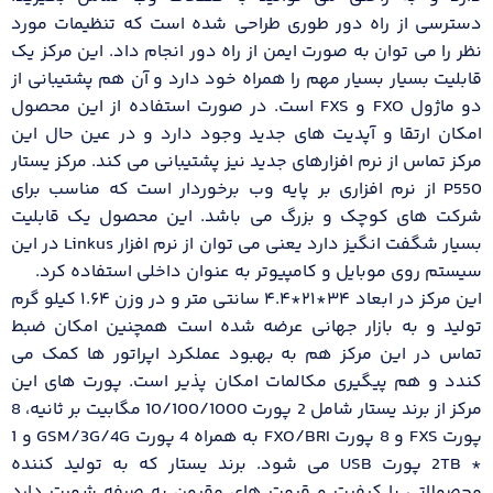
دسترسی از راه دور طوری طراحی شده است که تنظیمات مورد
نظر را می توان به صورت ایمن از راه دور انجام داد. این مرکز یک
قابلیت بسیار بسیار مهم را همراه خود دارد و آن هم پشتیبانی از
دو ماژول FXO و FXS است. در صورت استفاده از این محصول
امکان ارتقا و آپدیت های جدید وجود دارد و در عین حال این
مرکز تماس از نرم افزارهای جدید نیز پشتیبانی می کند. مرکز یستار
P550 از نرم افزاری بر پایه وب برخوردار است که مناسب برای
شرکت های کوچک و بزرگ می باشد. این محصول یک قابلیت
بسیار شگفت انگیز دارد یعنی می توان از نرم افزار Linkus در این
سیستم روی موبایل و کامپیوتر به عنوان داخلی استفاده کرد.
این مرکز در ابعاد ۳۴*۲۱*۴.۴ سانتی‌ متر و در وزن ۱.۶۴ کیلو گرم
تولید و به بازار جهانی عرضه شده است همچنین امکان ضبط
تماس در این مرکز هم به بهبود عملکرد اپراتور ها کمک می
کندد و هم پیگیری مکالمات امکان پذیر است. پورت های این
مرکز از برند یستار شامل 2 پورت 10/100/1000 مگابیت بر ثانیه، 8
پورت FXS و 8 پورت FXO/BRI به همراه 4 پورت GSM/3G/4G و 1
* 2TB پورت USB می شود. برند یستار که به تولید کننده
محصولاتی با کیفیت و قیمت های مقرون به صرفه شهرت دارد