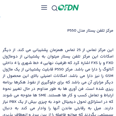
مرکز تلفن یستار مدل P550
این مرکز تماس از 25 تماس همزمان پشتیبانی می کند. از دیگر
امکانات این مرکز تلفن یستار میتوان به پشتیبانی از دوماژول
FXO و یا FXS اشاره کرد که ظرفیت نهایی 4 خط شهری یا 4 داخلی
آنالوگ را دارا می باشد. مرکز P550 قابلیت پشتیبانی از یک ماژول
GSM را نیز دارا می باشد. امکانات امنیتی بالای این محصول از
دیگر مزایای آن می باشد که برای جلوگیری از نفوذ هکرها برنامه
ریزی شده است. فن آوری ها به طور مداوم در حال تغییر نحوه
ارتباط و تعامل کسب و کار ها هستند. SME ها متوجه می شوند
که در استراتژی تحول دیجیتال خود به چیزی بیش از یک PBX نیاز
دارند. میل به رقابتی ماندن آنها را وادار می کند به دنبال
سیستمی بگردند که موانع فاصله را از بین ببرد و انعطاف پذیری