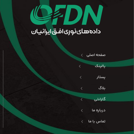
صفحه اصلی
یالینک
یستار
بلاگ
گارانتی
درباره ما
تماس با ما