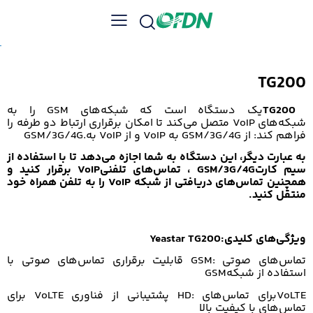
TG200
TG200
یک دستگاه است که شبکه‌های
GSM
را به
شبکه‌های
VoIP
متصل می‌کند تا امکان برقراری ارتباط دو طرفه را
فراهم کند: از
GSM/3G/4G
به
VoIP
و از
VoIP
به
GSM/3G/4G.
به عبارت دیگر، این دستگاه به شما اجازه می‌دهد تا با استفاده از
سیم کارت
GSM/3G/4G
، تماس‌های تلفنی
VoIP
برقرار کنید و
همچنین تماس‌های دریافتی از شبکه
VoIP
را به تلفن همراه خود
منتقل کنید
.
ویژگی‌های کلیدی
Yeastar TG200:
تماس‌های صوتی
GSM:
قابلیت برقراری تماس‌های صوتی با
استفاده از شبکه
GSM
VoLTE
برای تماس‌های
HD:
پشتیبانی از فناوری
VoLTE
برای
تماس‌های با کیفیت بالا