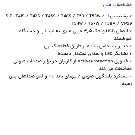
مشخصات فنی
> پشتیبانی از SIP-T41S / T42S / T46S / T48S / T53 / T53W /
T54W / T57W / T58A / VP59
> اتصال USB و جک ۳٫۵ میلی متری به لپ تاپ و دستگاه
هوشمند
> مدیریت تماس ساده از طریق قطعه کنترل
> نشانگر LED و صدای هشدار دهنده
> فناوری ActiveProtection از کاربران در برابر صدمات صوتی
محافظت می کند
> عملکرد بلندگوی صوتی / پهنای باند HD و لغو صداهای پس
زمینه