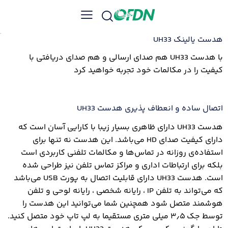
هدست یالینک UH33
با هدست UH33 هم صدای ارسالی و هم صدای دریافتی با
کیفیت را در مکالمات خود تجربه خواهید کرد
اتصال ساده و انعطاف پذیری هدست UH33
هدست UH33 دارای ظاهری بسیار زیبا با کارایی آسان است که
دارای کیفیت صدای HD می‌باشد. این هدست نه تنها برای
استفاده‌ی روزانه در تماس‌ها و مکالمات تلفنی کاربردی است
بلکه برای ارتباطات اداری و مراکز تماس تلفن نیز طراحی شده
است. هدست UH33 دارای قابلیت اتصال به پورت USB می‌باشد
که می‌تواند به تلفن IP ، رایانه شخصی ، رایانه لوحی و تلفن
هوشمند متصل شود همچنین شما می‌توانید این هدست را
توسط جک ۳٫۵ میلی متری مستقیما به لپ تاپ خود متصل کنید.