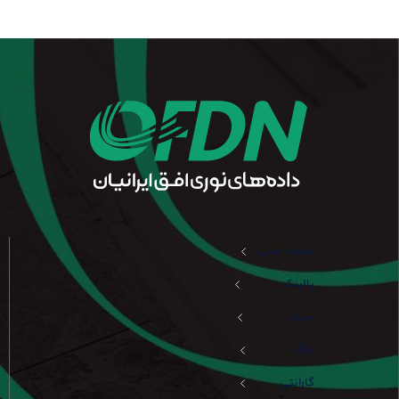
صفحه اصلی
یالینک
یستار
بلاگ
گارانتی