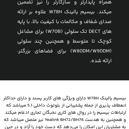
همراه پایدارتر و سازگارتر را نیز تضمین
میکند. بیسیم یالینک W78H علاوه بر ارائه
صدای شفاف و مکالمات با کیفیت بالا، با پایه
های DECT تک سلولی (W70B) برای مشاغل
کوچک تا متوسط ​​و همچنین چند سلولی
(W80DM/W90DM) برای فضاهای بزرگتر،
ارائه شده.
بیسیم یالینک W78H دارای ویژگی های کاربر پسند و دارای حداکثر
انعطاف پذیری از جمله پشتیبانی از بلوتوث داخلی 5.1 میباشد که
ارتباطات بیسیم را در روال های کاری نخبگان تجاری ادغام میکند
و همچنین به هدست Yealink BH72/BH76 نیز متصل میباشد که
به مشتریان این امکان را می‌دهد که دست خود را آزاد و در حین