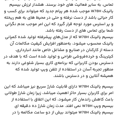
تماس، به سایر فعالیت های خود برسند. هشدار لرزش بیسیم
یالینک W78H موجب شده هر پیام جدید که میتواند برای کسب و
کار حیاتی باشد از دست نرفته و حتی در محیط های به هم ریخته
و پر استرس مورد توجه قرار گیرد که این امر موجب عدم نگرانی
شما برای تماس های از دست رفته باشد.
بیسیم یالینک W78H که از مدل‌های پیشرفته‌ تولید شده کمپانی
یالینک محسوب میشود، به‌منظور افزایش کیفیت مکالمات آن
دسته از کارکنان در صنایع و مشاغل خاص مانند انبارداری،
کیترینگ و خرده‌فروشی طراحی و تولید شده است که با هدف در
دسترس بودن کاربرانی که برنامه‌ی کاری بسیار شلوغی دارند به
منظور تجربه‌ آسان در استفاده از تلفن ویپ تولید شده که
همیشه آنلاین و در دسترس باشند.
بیسیم یالینک W78H دارای قابلیت شارژ سریع نیز میباشد که این
امر برای کاربران بسیار حائز اهمیت میباشد، زیرا زمان شارژ طولانی
باعث کاهش راندمان کار میشود، که این اتفاق با استفاده از
بیسیم ویپ W78H نمی افتد. مدت زمان شارژ ده دقیقه ای
بیسیم یالینک W78H میتواند بیش از دو ساعت مکالمه را در