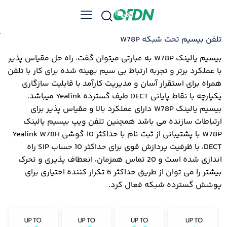
تلفن بیسیم تحت شبکه W78P
بیسیم یالینک W78P به عبارتی میتوان گفت، راه حل مقیاس پذیر
با عملکرد برتر و تجربه ارتباط بی سیم بهینه شده برای کار با تلفن
همراه برای استقرار آسان و مدیریت کارآمد با قابلیت سازگاری
یکپارچه با نقاط پایانی DECT طیف گسترده Yealink میباشد.
بیسیم یالینک W78P دارای عملکرد بالا و مقیاس پذیر برای
ارتباطات سازنده می باشد همچنین تلفن ویپ بیسیم یالینک
W78P با پشتیبانی از ثبت نام با حداکثر 10 گوشی Yealink W78H
DECT، با ظرفیت پردازش قوی برای حداکثر 10 حساب SIP راه
اندازی شده است و 20 تماس همزمان، انعطاف پذیری و تحرک
بیشتر را می توان از طریق حداکثر 6 تکرار کننده اختیاری برای
پوشش گسترده شبکه فعال کرد.