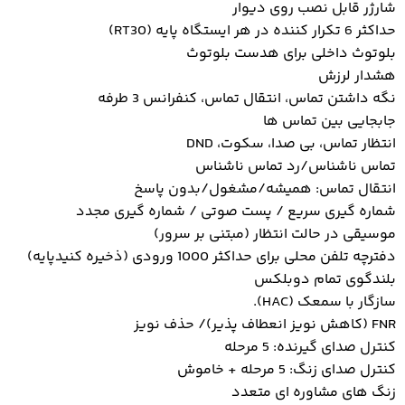
شارژر قابل نصب روی دیوار
حداکثر 6 تکرار کننده در هر ایستگاه پایه (RT30)
بلوتوث داخلی برای هدست بلوتوث
هشدار لرزش
نگه داشتن تماس، انتقال تماس، کنفرانس 3 طرفه
جابجایی بین تماس ها
انتظار تماس، بی صدا، سکوت، DND
تماس ناشناس/رد تماس ناشناس
انتقال تماس: همیشه/مشغول/بدون پاسخ
شماره گیری سریع / پست صوتی / شماره گیری مجدد
موسیقی در حالت انتظار (مبتنی بر سرور)
دفترچه تلفن محلی برای حداکثر 1000 ورودی (ذخیره کنیدپایه)
بلندگوی تمام دوبلکس
سازگار با سمعک (HAC).
FNR (کاهش نویز انعطاف پذیر)/ حذف نویز
کنترل صدای گیرنده: 5 مرحله
کنترل صدای زنگ: 5 مرحله + خاموش
زنگ های مشاوره ای متعدد