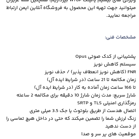
ویژگی های بیسیم یالینک W78P بپردازیم، همچنین شما عزیزان
میتوانید جهت تهیه این محصول به فروشگاه آنلاین ایمن ارتباط
مراجعه نمایید.
مشخصات فنی:
پشتیبانی از کدک صوتی Opus
سیستم کاهش نویز
FNR (کاهش نویز انعطاف پذیر) / حذف نویز
زمان مکالمه تا 21 ساعت (در شرایط ایده آل)
تا 166 ساعت زمان آماده به کار (در شرایط ایده آل)
شارژ سریع: مدت زمان شارژ 10 دقیقه برای مکالمه 2 ساعته
رمزگذاری امنیتی TLS و SRTP
اتصال هدست از طریق بلوتوث یا جک 3.5 میلی متری
زنگ لرزش شما را تضمین میکند که حتی در داخل هیچ تماسی را
از دست ندهید
موقعیت های پر سر و صدا