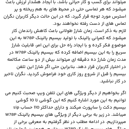
میتواند برای کسب و کار حیاتی باشد، با ایجاد هشدار لرزش باعث
میشود که هر تماسی حتی در محیط های به هم ریخته و پر
استرس مورد توجه قرار گیرد، که در این حالت دیگر کاربران نگران
تماس های از دست رفته نخواهند بود.
لازم به ذکر است، زمان شارژ طولانی باعث کاهش راندمان کار
میشود که کمپانی یالینک با تولید بیسیم یالینک W78P به این
موضوع فکر کرده و با ایجاد راه حل برای این امر، قابلیت شارژ
سریع را به این بیسیم اضافه کرده که بیسیم یالینک W78P در
مدت زمان شارژ ده دقیقه ای میتواند بیش از دو ساعت مکالمه
در اختیار کاربران قرار دهد، بنابراین حتی اگر شارژ این تلفن
بیسیم را قبل از شروع روز کاری خود فراموش کردید، نگران تاخیر
در کار نباشید.
اگر بخواهیم از دیگر ویژگی های این تلفن ویپ صحبت کنیم می
توانیم به این مورد اشاره کنیم که این گوشی تا 10 گوشی
بیسیم دکت را ساپورت میکند و دارای حداکثر 110 حساب sip
میباشد. در زیر به برخی دیگر از ویژگی های بیسیم یالینک W78P
میپردازیم. در ادامه مطلب در نظر گرفتیم به معرفی برخی از