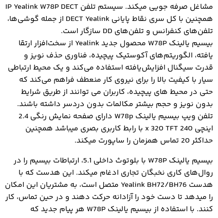
مشاغل صرفه جویی میکند. سیستم تلفن IP Yealink W78P DECT
همچنین با کل سری نقاط پایانی DECT Yealink از جمله گوشی‌ها،
تلفن‌های کنفرانس و تلفن‌های DD سازگار است.
بیسیم یالینک W78P محصول جدید Yealink از سخت‌افزار ارتقا
یافته، الگوریتم‌های آکوستیک پیچیده، فناوری حذف نویز و
قدرت سیگنال افزایش‌یافته استفاده می‌کند و یک محیط ارتباطی
سیار با کیفیت بالا را برای نیروی کار منعطف فراهم می‌کند که
حتی در محیط های پیچیده، کاربران می توانند از طریق شرایط
بدون نویز و حجم بیشتر مکالمات بدون دردسر داشته باشند.
تلفن ویپ بیسیم یالینک W78p دارای صفحه نمایش رنگی 2.4
اینچی 240 x 320 TFT با رابط کاربری بصری میباشد همچنین
حداکثر 20 تماس همزمان را ساپورت میکند.
بیسیم یالینک W78P با بلوتوث داخلی 5.1، ارتباطات بیسیم را در
روال‌های کاری نخبگان تجاری ادغام میکند. این هدست که با
هدست Yealink BH72/BH76 متصل است، به مشتریان این امکان
را میدهد تا دست خود را آزادانه حرکت دهند و در حین تماس، کار
کنند. با استفاده از بیسیم یالینک W78P هر پیام جدید که