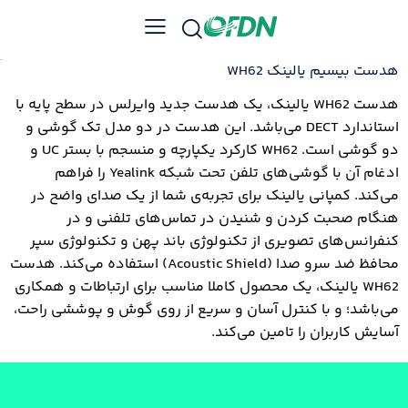
هدست بیسیم یالینک WH62
هدست WH62 یالینک، یک هدست جدید وایرلس در سطح پایه با
استاندارد DECT می‌باشد. این هدست در دو مدل تک گوشی و
دو گوشی است. WH62 کارکرد یکپارچه و منسجم با بستر UC و
ادغام آن با گوشی‌های تلفن تحت شبکه Yealink را فراهم
می‌کند. کمپانی یالینک برای تجربه‌ی شما از یک صدای واضح در
هنگام صحبت کردن و شنیدن در تماس‌های تلفنی و در
کنفرانس‌های تصویری از تکنولوژی باند پهن و تکنولوژی سپر
محافظ ضد سرو صدا (Acoustic Shield) استفاده می‌کند. هدست
WH62 یالینک، یک محصول کاملا مناسب برای ارتباطات و همکاری
می‌باشد؛ و با کنترل آسان و سریع از روی گوش و پوششی راحت،
آسایش کاربران را تامین می‌کند.