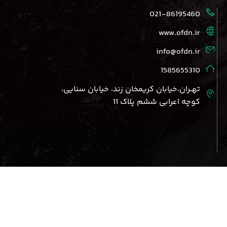
021-86195460
www.ofdn.ir
info@ofdn.ir
1585655310
تهــران،خیابان کریمخان زند، خیابان سنایی،
کوچه اعرابی ششم پلاک 11